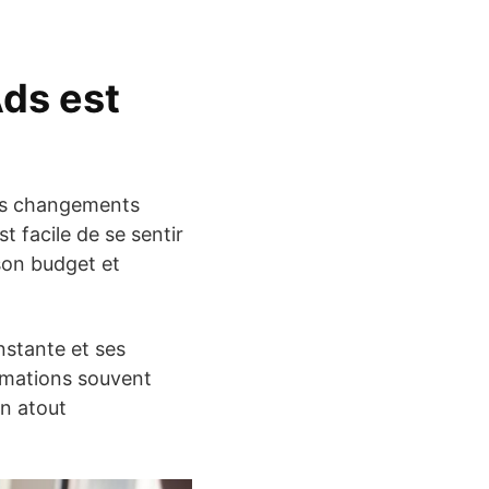
ds est
les changements
st facile de se sentir
son budget et
nstante et ses
ormations souvent
un atout