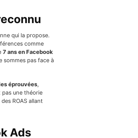
 reconnu
onne qui la propose.
 références comme
e
7 ans en Facebook
s ne sommes pas face à
gies éprouvées
,
t pas une théorie
r des ROAS allant
ok Ads