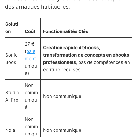
des arnaques habituelles.
Soluti
on
Coût
Fonctionnalités Clés
27 €
Création rapide d’ebooks,
(
paie
Sonic
transformation de concepts en ebooks
ment
Book
professionnels
, pas de compétences en
uniqu
écriture requises
e)
Non
Studio
comm
Non communiqué
Ai Pro
uniqu
é
Non
comm
Nola
Non communiqué
uniqu