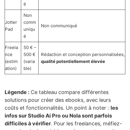
é
Non
Jotter
comm
Non communiqué
Pad
uniqu
é
Freela
50 € –
nce
500 €
Rédaction et conception personnalisées,
(estim
(varia
qualité potentiellement élevée
ation)
ble)
Légende :
Ce tableau compare différentes
solutions pour créer des ebooks, avec leurs
coûts et fonctionnalités. Un point à noter :
les
infos sur Studio Ai Pro ou Nola sont parfois
difficiles à vérifier
. Pour les freelances, méfiez-